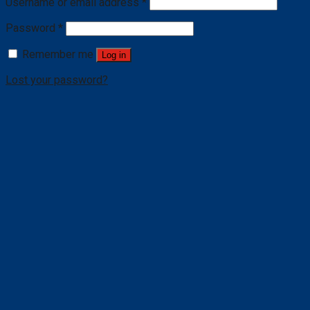
Username or email address
*
Password
*
Remember me
Log in
Lost your password?