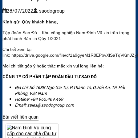
28/07/2022
saodogroup
Kính gửi Qúy khách hàng,
Tập đoàn Sao Đỏ – Khu công nghiệp Nam Đình Vũ xin trân trọng
phát hành Bản tin Qúy 1/2021
Chi tiết xem tại
link:
https://drive.google.com/file/d/1a9gyeM1R8EPbvXlSaTqVKmJZy
Mọi chi tiết góp ý hoặc thắc mắc xin vui lòng liên hệ:
CÔNG TY CỔ PHẦN TẬP ĐOÀN ĐẦU TƯ SAO ĐỎ
Địa chỉ: Số 768B Ngô Gia Tự, P.Thành Tô, Q.Hải An, TP. Hải
Phòng, Việt Nam
Hotline: +84 965.469.469
Email:
sales@saodogroup.com
Bài viết liên quan