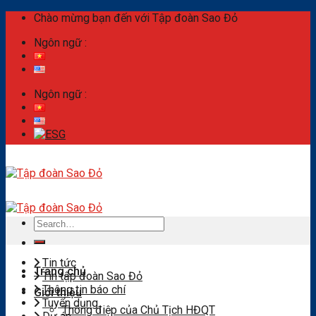
Skip
Chào mừng bạn đến với Tập đoàn Sao Đỏ
to
Ngôn ngữ :
content
Ngôn ngữ :
Search
for:
Tin tức
Trang chủ
Tin tập đoàn Sao Đỏ
Thông tin báo chí
Giới thiệu
Tuyển dụng
Thông điệp của Chủ Tịch HĐQT