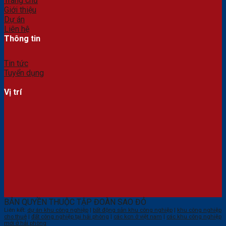
Trang chủ
Giới thiệu
Dự án
Liên hệ
Thông tin
Tin tức
Tuyển dụng
Vị trí
BẢN QUYỀN THUỘC TẬP ĐOÀN SAO ĐỎ
Liên kết:
dự án khu công nghiệp
|
bất động sản khu công nghiệp
|
khu công nghiệp
cho thuê
|
đất công nghiệp tại hải phòng
|
các kcn ở việt nam
|
các khu công nghiệp
mới ở hải phòng