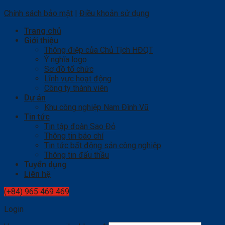
Chính sách bảo mật
|
Điều khoản sử dụng
Trang chủ
Giới thiệu
Thông điệp của Chủ Tịch HĐQT
Ý nghĩa logo
Sơ đồ tổ chức
Lĩnh vực hoạt động
Công ty thành viên
Dự án
Khu công nghiệp Nam Đình Vũ
Tin tức
Tin tập đoàn Sao Đỏ
Thông tin báo chí
Tin tức bất động sản công nghiệp
Thông tin đấu thầu
Tuyển dụng
Liên hệ
(+84) 965 469 469
Login