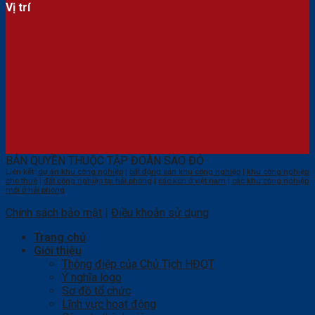
Vị trí
BẢN QUYỀN THUỘC TẬP ĐOÀN SAO ĐỎ
Liên kết:
dự án khu công nghiệp
|
bất động sản khu công nghiệp
|
khu công nghiệp
cho thuê
|
đất công nghiệp tại hải phòng
|
các kcn ở việt nam
|
các khu công nghiệp
mới ở hải phòng
Chính sách bảo mật
|
Điều khoản sử dụng
Trang chủ
Giới thiệu
Thông điệp của Chủ Tịch HĐQT
Ý nghĩa logo
Sơ đồ tổ chức
Lĩnh vực hoạt động