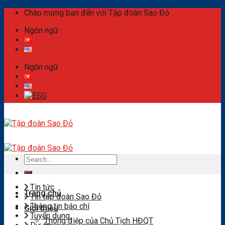
Skip
Chào mừng bạn đến với Tập đoàn Sao Đỏ
to
Ngôn ngữ :
content
Ngôn ngữ :
Search
for:
Tin tức
Trang chủ
Tin tập đoàn Sao Đỏ
Thông tin báo chí
Giới thiệu
Tuyển dụng
Thông điệp của Chủ Tịch HĐQT