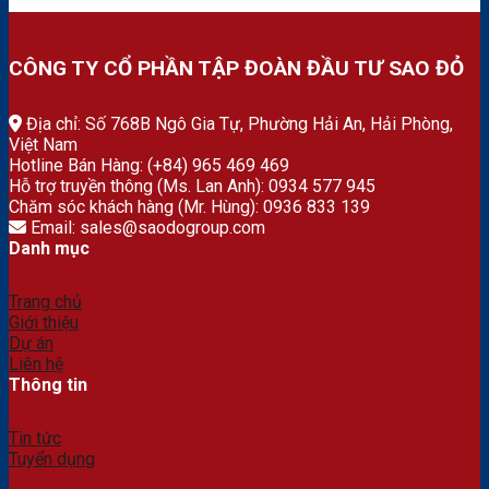
CÔNG TY CỔ PHẦN TẬP ĐOÀN ĐẦU TƯ SAO ĐỎ
Địa chỉ: Số 768B Ngô Gia Tự, Phường Hải An, Hải Phòng,
Việt Nam
Hotline Bán Hàng: (+84) 965 469 469
Hỗ trợ truyền thông (Ms. Lan Anh): 0934 577 945
Chăm sóc khách hàng (Mr. Hùng): 0936 833 139
Email: sales@saodogroup.com
Danh mục
Trang chủ
Giới thiệu
Dự án
Liên hệ
Thông tin
Tin tức
Tuyển dụng