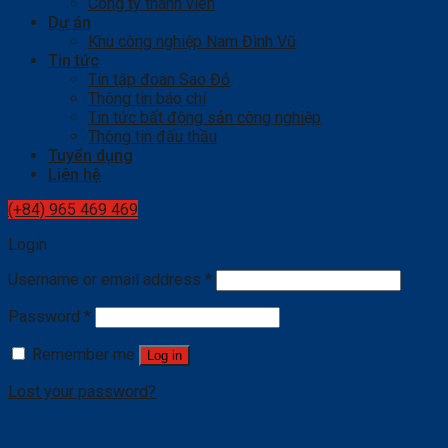
Công ty thành viên
Dự án
Khu công nghiệp Nam Đình Vũ
Tin tức
Tin tập đoàn Sao Đỏ
Thông tin báo chí
Tin tức bất động sản công nghiệp
Thông tin đấu thầu
Tuyển dụng
Liên hệ
(+84) 965 469 469
Login
Username or email address
*
Password
*
Remember me
Log in
Lost your password?