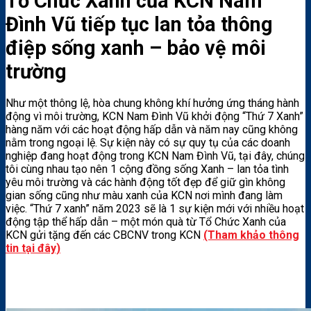
Tổ Chức Xanh của KCN Nam
Đình Vũ tiếp tục lan tỏa thông
điệp sống xanh – bảo vệ môi
trường
Như một thông lệ, hòa chung không khí hưởng ứng tháng hành
động vì môi trường, KCN Nam Đình Vũ khởi động “Thứ 7 Xanh”
hàng năm với các hoạt động hấp dẫn và năm nay cũng không
nằm trong ngoại lệ. Sự kiện này có sự quy tụ của các doanh
nghiệp đang hoạt động trong KCN Nam Đình Vũ, tại đây, chúng
tôi cùng nhau tạo nên 1 cộng đồng sống Xanh – lan tỏa tình
yêu môi trường và các hành động tốt đẹp để giữ gìn không
gian sống cũng như màu xanh của KCN nơi mình đang làm
việc. “Thứ 7 xanh” năm 2023 sẽ là 1 sự kiện mới với nhiều hoạt
động tập thể hấp dẫn – một món quà từ Tổ Chức Xanh của
KCN gửi tặng đến các CBCNV trong KCN
(Tham khảo thông
tin tại đây)