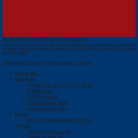
BẢN QUYỀN THUỘC TẬP ĐOÀN SAO ĐỎ
Liên kết:
dự án khu công nghiệp
|
bất động sản khu công nghiệp
|
khu công nghiệp
cho thuê
|
đất công nghiệp tại hải phòng
|
các kcn ở việt nam
|
các khu công nghiệp
mới ở hải phòng
Chính sách bảo mật
|
Điều khoản sử dụng
Trang chủ
Giới thiệu
Thông điệp của Chủ Tịch HĐQT
Ý nghĩa logo
Sơ đồ tổ chức
Lĩnh vực hoạt động
Công ty thành viên
Dự án
Khu công nghiệp Nam Đình Vũ
Tin tức
Tin tập đoàn Sao Đỏ
Thông tin báo chí