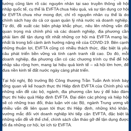
tướng cũng làm rõ các nguyên nhân tại sao truyền thông về hội
nhập quốc tế, cụ thể là EVFTA chua hiệu quả, vá sự tận dụng cơ hội
từ EVFTA chưa như mong đợi, chỉ rõ nguyên nhân cụ thể là do
chính sách hay do cả cơ quan quản lý nhà nước và doanh nghiệp.
Từ đó, đề xuất các biện pháp khắc phục, nêu lên những vấn đề
quan trọng mà chính phủ và các doanh nghiệp, địa phương cần
phải làm để tận dụng tốt nhất những cơ hội mà EVFTA mang lại,
nhất là trong bối cảnh ảnh hưởng nặng nề của COVID-19. Bên cạnh
những thuận lợi, EVFTA cũng có nhiều thách thức, đặc biệt là yêu
câu phát triển bền vững và tính cạnh tranh rất cao. Do đó, mỗi
doanh nghiệp, địa phương cần có các chương trình cụ thể để hội
nhập sâu rộng hơn, mang lại hiệu quả kinh tế – xã hội lớn hơn, để
đưa nền kinh tế đất nước ngày càng phát triển.
Tại hội nghị, Bộ trưởng Bộ Công thương Trần Tuấn Anh trình bày
tổng quan về kế hoạch thực thi Hiệp định EVFTA của Chính phủ và
những vấn đề các bộ, ngành, địa phương cần lưu ý để bảo đảm
thực thi hiệu quả Hiệp định EVFTA. Đại diện các phòng và hiệp hội
sẽ có những trao đổi, thảo luận với các Bộ, ngành Trung ương về
nhiều vấn đề liên quan tới thực thi Hiệp định, những khó khăn,
vướng mắc đối với doanh nghiệp khi tiếp cận EVFTA, đặc biệt là
những vấn đề về thể chế, chính sách cần tháo gỡ để tận dụng được
tối đa những cơ hội, lợi ích từ EVFTA.