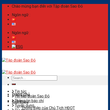
Skip
Chào mừng bạn đến với Tập đoàn Sao Đỏ
to
Ngôn ngữ :
content
Ngôn ngữ :
Search
for:
Tin tức
Trang chủ
Tin tập đoàn Sao Đỏ
Thông tin báo chí
Giới thiệu
Tuyển dụng
Thông điệp của Chủ Tịch HĐQT