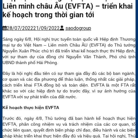
Liên minh châu Âu (EVFTA) – triển khai
kế hoạch trong thời gian tới
28/07/2022
21/09/2022
saodogroup
Sáng ngày 6/8, Hội nghị trực tuyến toàn quốc về Hiệp định Thương
mại tự do Việt Nam – Liên minh Châu ÂU (EVFTA) do Thủ tướng
Nguyễn Xuân Phúc chủ trì đã triển khai kế hoạch thực thi Hiệp định,
với sự tham dự của đồng chí Nguyễn Văn Thành, Phó chủ tịnh
UBND thành phố Hải Phòng.
Đây là hội nghị đầu tiên có sự tham gia đầy đủ các bộ ban ngành,
cơ quan và các địa phương để thảo luận, thống nhất các giải pháp,
cách triển khai FTA đồng bộ và toàn diện. EVFTA là một FTA rất
khác so với các hiệp định tự do trước đây, vì sự ảnh hưởng của
EVFTA với sự phát triển của đất nước.
Kế hoạch thực hiện EVFTA
Trước đó, ngày 4/8, Thủ tướng đã ban hành kế hoạch thực hiện
EVFTA, phân công nhiệm vụ và trách nhiệm của các cơ quan, tổ
chức liên quan, quyết định biện pháp chỉ đạo, điều hành và các biện
pháp khác triển khai thực hiện đầy đủ và hiệu quả. Tại hội nghị, Thủ