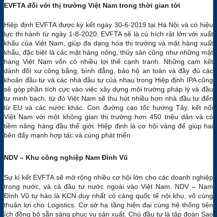
EVFTA đối với thị trường Việt Nam trong thời gian tới
Hiệp định EVFTA được ký kết ngày 30-6-2019 tại Hà Nội và có hiệu
lực thi hành từ ngày 1-8-2020. EVFTA sẽ là cú hích rât lớn với xuất
khẩu của Việt Nam, giúp đa dạng hóa thị trường và mặt hàng xuất
khẩu, đặc biệt là các mặt hàng nông, thủy sản cũng như những mặt
hàng Việt Nam vốn có nhiều lợi thế cạnh tranh. Những cam kết
dành đối xư công bằng, bình đẳng, bảo hộ an toàn và đầy đủ các
khoản đầu tư và các nhà đầu tư của nhau trong Hiệp định IPA cũng
sẽ góp phần tích cực vào việc xây dựng môi trường pháp lý và đầu
tư minh bạch, từ đó Việt Nam sẽ thu hút nhiều hơn nhà đầu tư đến
từ EU và các nước khác. Con đường cao tốc hướng Tây, kết nối
Việt Nam với một không gian thị trường hơn 450 triệu dân và có
tiềm năng hàng đầu thế giới. Hiệp định là cơ hội vàng để giúp hai
bên đẩy mạnh hợp tác và cùng phát triển.
NDV – Khu công nghiệp Nam Đình Vũ
Sự kí kết EVFTA sẽ mở rộng nhiều cơ hội lớn cho các doanh nghiệp
trong nước, và cả đầu tư nước ngoài vào Việt Nam. NDV – Nam
Đình Vũ tự hào là KCN duy nhất có cảng quốc tế nội khu, vô cùng
thuận lợi cho Logistics. Cơ sở hạ tầng hiện đại cùng hệ thống tiện
ích đồng bộ sẵn sàng phục vụ sản xuất. Chủ đầu tư là tập đoàn Sao