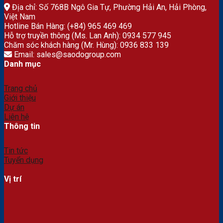
Địa chỉ: Số 768B Ngô Gia Tự, Phường Hải An, Hải Phòng,
Việt Nam
Hotline Bán Hàng: (+84) 965 469 469
Hỗ trợ truyền thông (Ms. Lan Anh): 0934 577 945
Chăm sóc khách hàng (Mr. Hùng): 0936 833 139
Email: sales@saodogroup.com
Danh mục
Trang chủ
Giới thiệu
Dự án
Liên hệ
Thông tin
Tin tức
Tuyển dụng
Vị trí