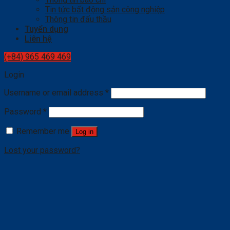
Tin tức bất động sản công nghiệp
Thông tin đấu thầu
Tuyển dụng
Liên hệ
(+84) 965 469 469
Login
Username or email address
*
Password
*
Remember me
Log in
Lost your password?