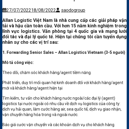
27/07/2022
18/08/2022
saodogroup
Allan Logistic Việt Nam là nhà cung cấp các giải pháp vận
tải và hậu cần toàn cầu. Với hơn 15 năm kinh nghiệm trong
lĩnh vực logistics. Văn phòng tại 4 quốc gia và mạng lưới
đối tác và đại lý quốc tế. Hiện tại chúng tôi cần tuyển dụng
nhân sự cho các vị trí sau:
1. Forwarding Senior Sales – Allan Logistics Vietnam (3-5 người)
Mô tả công việc
:
Theo dõi, chăm sóc khách hàng/agent tiềm năng.
Phát triển, duy trì mối quan hệ kinh doanh đối với khách hàng/agent
mới và khách hàng/agent hiện tại
Tìm kiếm, tư vấn cho khách hàng nước ngoài/các đại lý (agent)
logistics tại nước ngoài có nhu cầu về dịch vụ logistics của công ty:
dịch vụ hải quan, làm cước hàng air, sea quốc tế, dịch vụ giao nhận,
vận chuyển hàng hóa trong và ngoài nước.
Báo giá cước vận chuyển và các khoản dịch vụ cho khách hàng.