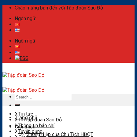
Skip
Chào mừng bạn đến với Tập đoàn Sao Đỏ
to
Ngôn ngữ :
content
Ngôn ngữ :
Search
for:
Tin tức
Trang chủ
Tin tập đoàn Sao Đỏ
Thông tin báo chí
Giới thiệu
Tuyển dụng
Thông điệp của Chủ Tịch HĐQT