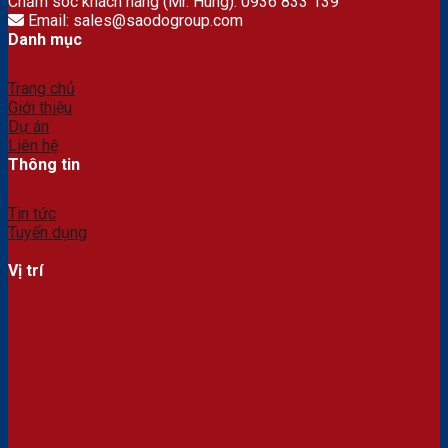
Chăm sóc khách hàng (Mr. Hùng): 0936 833 139
Email: sales@saodogroup.com
Danh mục
Trang chủ
Giới thiệu
Dự án
Liên hệ
Thông tin
Tin tức
Tuyển dụng
Vị trí