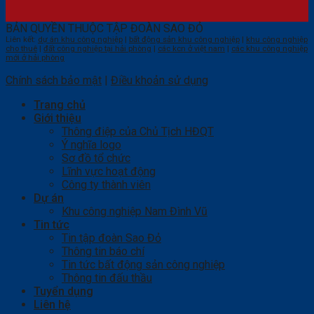
BẢN QUYỀN THUỘC TẬP ĐOÀN SAO ĐỎ
Liên kết:
dự án khu công nghiệp
|
bất động sản khu công nghiệp
|
khu công nghiệp
cho thuê
|
đất công nghiệp tại hải phòng
|
các kcn ở việt nam
|
các khu công nghiệp
mới ở hải phòng
Chính sách bảo mật
|
Điều khoản sử dụng
Trang chủ
Giới thiệu
Thông điệp của Chủ Tịch HĐQT
Ý nghĩa logo
Sơ đồ tổ chức
Lĩnh vực hoạt động
Công ty thành viên
Dự án
Khu công nghiệp Nam Đình Vũ
Tin tức
Tin tập đoàn Sao Đỏ
Thông tin báo chí
Tin tức bất động sản công nghiệp
Thông tin đấu thầu
Tuyển dụng
Liên hệ