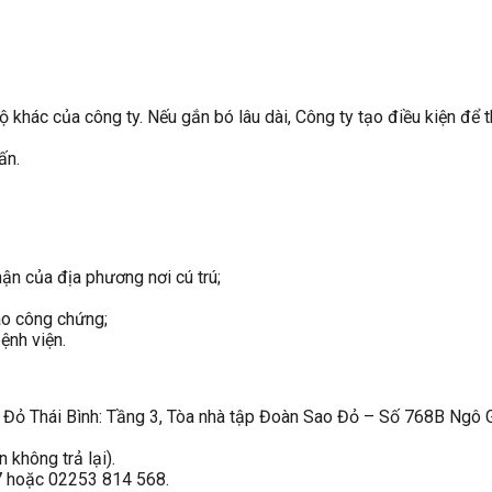
 khác của công ty. Nếu gắn bó lâu dài, Công ty tạo điều kiện để
ấn.
hận của địa phương nơi cú trú;
ao công chứng;
ệnh viện.
o Đỏ Thái Bình: Tầng 3, Tòa nhà tập Đoàn Sao Đỏ – Số 768B Ngô G
không trả lại).
57 hoặc 02253 814 568.