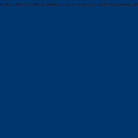
ho thuê
|
đất công nghiệp tại hải phòng
|
các kcn ở việt nam
|
các khu công nghiệp mới