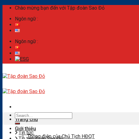
Skip
Chào mừng bạn đến với Tập đoàn Sao Đỏ
to
Ngôn ngữ :
content
Ngôn ngữ :
Search
Trang chủ
for:
Giới thiệu
Tin tức
Thông điệp của Chủ Tịch HĐQT
Tin tập đoàn Sao Đỏ