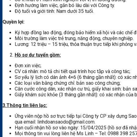
Định hướng làm việc, gắn bó lâu dài với Công ty.
Độ tuổi và giới tính: Nam dưới 35 tuổi.
Quyền lợi:
Ký hợp đồng lao động, đóng bảo hiểm xã hội và các chế độ
Môi trường làm việc trẻ trung, năng động, chuyên nghiệp.
Lương: 12 triệu – 15 triệu, thỏa thuận trực tiếp khi phỏng v
Hồ sơ dự tuyển gồm:
Đơn xin việc;
CV cá nhân: mô tả chi tiết quá trình học tập và công tác;
Sơ yếu lý lịch có dán ảnh 4×6 (6 tháng gần nhất): có xác n
Các loại văn bằng chứng chỉ: bản sao công chứng;
Căn cước công dân, xác nhận cư trú, giấy khai sinh: bản s
Giấy khám sức khỏe (3 tháng gần nhất): có xác nhận của b
3.Thông tin liên lạc:
Ứng viên nộp hồ sơ trực tiếp tại Công ty CP xây dựng Sa
qua email: linhdoansaodo@gmail.com.
Hạn cuối nhận hồ sơ vào ngày: 15/04/2025 (hồ sơ đã nhận 
Mọi thông tin vui lòng liên hệ Ms Linh – Tel: 0988 398 2