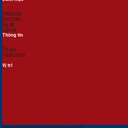
Trang chủ
Giới thiệu
Dự án
Liên hệ
Thông tin
Tin tức
Tuyển dụng
Vị trí
BẢN QUYỀN THUỘC TẬP ĐOÀN SAO ĐỎ