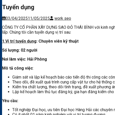
Tuyển dụng
03/04/2025
11/05/2025
work seo
CÔNG TY CỔ PHẦN XÂY DỰNG SAO ĐỎ THÁI BÌNH với kinh nghiệm 5
lấp. Chúng tôi cần tuyển dụng vị trí sau:
1.Vị trí tuyển dụng
: Chuyên viên kỹ thuật
Số lượng: 02 người
Nơi làm việc: Hải Phòng
Mô tả công việc
:
Giám sát và lập kế hoạch báo cáo tiến độ thi công các côn
Theo dõi, đề xuất quá trình cung cấp vật tư cho hệ thống c
Kiểm tra chất lượng, theo dõi tình trạng, đề xuất phương á
Lập kế hoạch làm thủ tục đăng ký, gia hạn đăng kiểm cho 
Yêu cầu:
Tốt nghiệp Đại học, ưu tiên Đại học Hàng Hải các chuyên n
Có ít nhất 01 năm kinh nghiệm với vị trí tương đương.