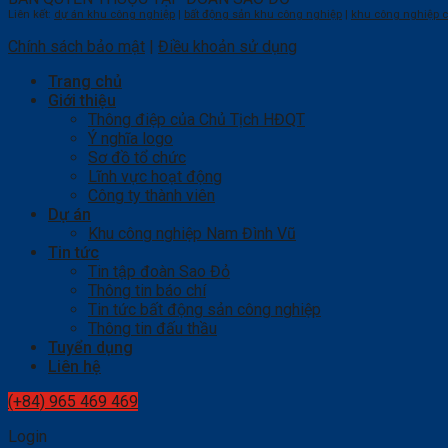
Liên kết:
dự án khu công nghiệp
|
bất động sản khu công nghiệp
|
khu công nghiệp c
Chính sách bảo mật
|
Điều khoản sử dụng
Trang chủ
Giới thiệu
Thông điệp của Chủ Tịch HĐQT
Ý nghĩa logo
Sơ đồ tổ chức
Lĩnh vực hoạt động
Công ty thành viên
Dự án
Khu công nghiệp Nam Đình Vũ
Tin tức
Tin tập đoàn Sao Đỏ
Thông tin báo chí
Tin tức bất động sản công nghiệp
Thông tin đấu thầu
Tuyển dụng
Liên hệ
(+84) 965 469 469
Login