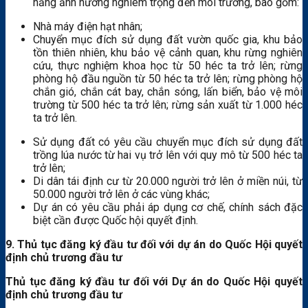
năng ảnh hưởng nghiêm trọng đến môi trường, bao gồm:
Nhà máy điện hạt nhân;
Chuyển mục đích sử dụng đất vườn quốc gia, khu bảo
tồn thiên nhiên, khu bảo vệ cảnh quan, khu rừng nghiên
cứu, thực nghiệm khoa học từ 50 héc ta trở lên; rừng
phòng hộ đầu nguồn từ 50 héc ta trở lên; rừng phòng hộ
chắn gió, chắn cát bay, chắn sóng, lấn biển, bảo vệ môi
trường từ 500 héc ta trở lên; rừng sản xuất từ 1.000 héc
ta trở lên.
Sử dụng đất có yêu cầu chuyển mục đích sử dụng đất
trồng lúa nước từ hai vụ trở lên với quy mô từ 500 héc ta
trở lên;
Di dân tái định cư từ 20.000 người trở lên ở miền núi, từ
50.000 người trở lên ở các vùng khác;
Dự án có yêu cầu phải áp dụng cơ chế, chính sách đặc
biệt cần được Quốc hội quyết định.
9. Thủ tục đăng ký đầu tư đối với dự án do Quốc Hội quyết
định chủ trương đầu tư
Thủ tục đăng ký đầu tư đối với Dự án do Quốc Hội quyết
định chủ trương đầu tư