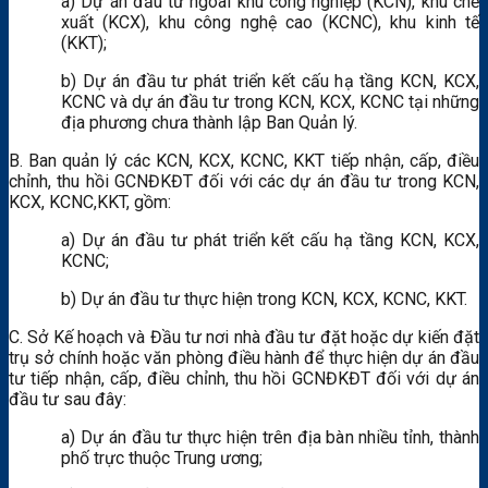
a) Dự án đầu tư ngoài khu công nghiệp (KCN), khu chế
xuất (KCX), khu công nghệ cao (KCNC), khu kinh tế
(KKT);
b) Dự án đầu tư phát triển kết cấu hạ tầng KCN, KCX,
KCNC và dự án đầu tư trong KCN, KCX, KCNC tại những
địa phương chưa thành lập Ban Quản lý.
B. Ban quản lý các KCN, KCX, KCNC, KKT tiếp nhận, cấp, điều
chỉnh, thu hồi GCNĐKĐT đối với các dự án đầu tư trong KCN,
KCX, KCNC,KKT, gồm:
a) Dự án đầu tư phát triển kết cấu hạ tầng KCN, KCX,
KCNC;
b) Dự án đầu tư thực hiện trong KCN, KCX, KCNC, KKT.
C. Sở Kế hoạch và Đầu tư nơi nhà đầu tư đặt hoặc dự kiến đặt
trụ sở chính hoặc văn phòng điều hành để thực hiện dự án đầu
tư tiếp nhận, cấp, điều chỉnh, thu hồi GCNĐKĐT đối với dự án
đầu tư sau đây:
a) Dự án đầu tư thực hiện trên địa bàn nhiều tỉnh, thành
phố trực thuộc Trung ương;