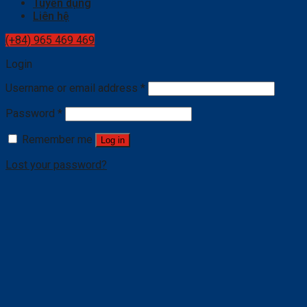
Tuyển dụng
Liên hệ
(+84) 965 469 469
Login
Username or email address
*
Password
*
Remember me
Log in
Lost your password?