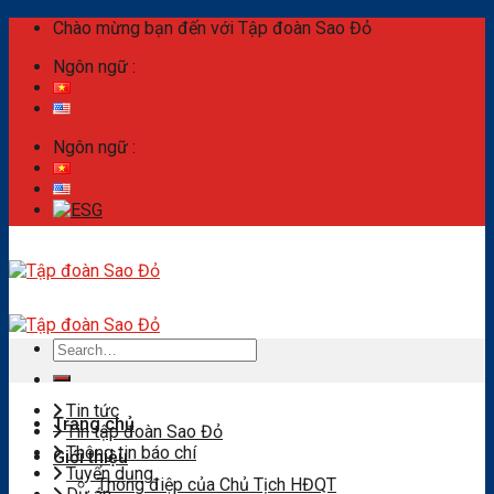
Skip
Chào mừng bạn đến với Tập đoàn Sao Đỏ
to
Ngôn ngữ :
content
Ngôn ngữ :
Search
for:
Tin tức
Trang chủ
Tin tập đoàn Sao Đỏ
Thông tin báo chí
Giới thiệu
Tuyển dụng
Thông điệp của Chủ Tịch HĐQT