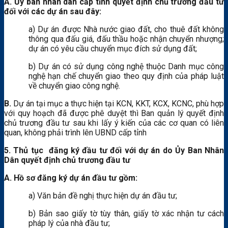
A. Ủy ban nhân dân cấp tỉnh quyết định chủ trương đầu tư
đối với các dự án sau đây:
a) Dự án được Nhà nước giao đất, cho thuê đất không
thông qua đấu giá, đấu thầu hoặc nhận chuyển nhượng;
dự án có yêu cầu chuyển mục đích sử dụng đất;
b) Dự án có sử dụng công nghệ thuộc Danh mục công
nghệ hạn chế chuyển giao theo quy định của pháp luật
về chuyển giao công nghệ.
B.
Dự án tại mục a thực hiện tại KCN, KKT, KCX, KCNC, phù hợp
với quy hoạch đã được phê duyệt thì Ban quản lý quyết định
chủ trương đầu tư sau khi lấy ý kiến của các cơ quan có liên
quan, không phải trình lên UBND cấp tỉnh
5. Thủ tục đăng ký đầu tư đối với dự án do Ủy Ban Nhân
Dân quyết định chủ trương đầu tư
A. Hồ sơ đăng ký dự án đầu tư gồm:
a) Văn bản đề nghị thực hiện dự án đầu tư;
b) Bản sao giấy tờ tùy thân, giấy tờ xác nhận tư cách
pháp lý của nhà đầu tư;