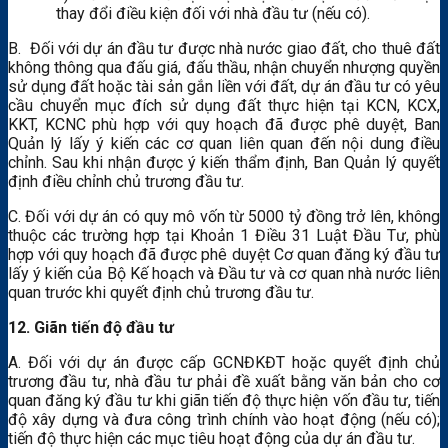
thay đổi điều kiện đối với nhà đầu tư (nếu có).
B. Đối với dự án đầu tư được nhà nước giao đất, cho thuê đất
không thông qua đấu giá, đấu thầu, nhận chuyển nhượng quyền
sử dụng đất hoặc tài sản gắn liền với đất, dự án đầu tư có yêu
cầu chuyển mục đích sử dụng đất thực hiện tại KCN, KCX,
KKT, KCNC phù hợp với quy hoạch đã được phê duyệt, Ban
Quản lý lấy ý kiến các cơ quan liên quan đến nội dung điều
chỉnh. Sau khi nhận được ý kiến thẩm định, Ban Quản lý quyết
định điều chỉnh chủ trương đầu tư.
C. Đối với dự án có quy mô vốn từ 5000 tỷ đồng trở lên, không
thuộc các trường hợp tại Khoản 1 Điều 31 Luật Đầu Tư, phù
hợp với quy hoạch đã được phê duyệt Cơ quan đăng ký đầu tư
lấy ý kiến của Bộ Kế hoạch và Đầu tư và cơ quan nhà nước liên
quan trước khi quyết định chủ trương đầu tư.
12. Giãn tiến độ đầu tư
A. Đối với dự án được cấp GCNĐKĐT hoặc quyết định chủ
trương đầu tư, nhà đầu tư phải đề xuất bằng văn bản cho cơ
quan đăng ký đầu tư khi giãn tiến độ thực hiện vốn đầu tư, tiến
độ xây dựng và đưa công trình chính vào hoạt động (nếu có);
tiến độ thực hiện các mục tiêu hoạt động của dự án đầu tư.