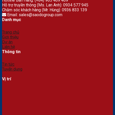
Hotline Bán Hàng: (+84) 965 469 469
Hỗ trợ truyền thông (Ms. Lan Anh): 0934 577 945
Chăm sóc khách hàng (Mr. Hùng): 0936 833 139
Email: sales@saodogroup.com
Danh mục
Trang chủ
Giới thiệu
Dự án
Liên hệ
Thông tin
Tin tức
Tuyển dụng
Vị trí