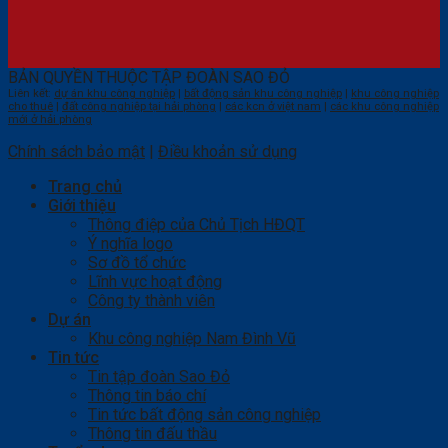
BẢN QUYỀN THUỘC TẬP ĐOÀN SAO ĐỎ
Liên kết:
dự án khu công nghiệp
|
bất động sản khu công nghiệp
|
khu công nghiệp
cho thuê
|
đất công nghiệp tại hải phòng
|
các kcn ở việt nam
|
các khu công nghiệp
mới ở hải phòng
Chính sách bảo mật
|
Điều khoản sử dụng
Trang chủ
Giới thiệu
Thông điệp của Chủ Tịch HĐQT
Ý nghĩa logo
Sơ đồ tổ chức
Lĩnh vực hoạt động
Công ty thành viên
Dự án
Khu công nghiệp Nam Đình Vũ
Tin tức
Tin tập đoàn Sao Đỏ
Thông tin báo chí
Tin tức bất động sản công nghiệp
Thông tin đấu thầu