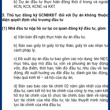
b) Dự án đầu tư thực hiện đồng thời ở trong và ngoài
KCN, KCX, KCNC và KKT.
3. Thủ tục đăng ký GCNĐKĐT đối với Dự án không thuộc
diện quyết định chủ trương đầu tư
(1) Nhà đầu tư nộp hồ sơ tại cơ quan đăng ký đầu tư, gồm:
a) Văn bản đề nghị thực hiện dự án đầu tư;
b) Bản sao giấy tờ giấy tờ tùy thân; giấy tờ xác nhận tư
cách pháp lý;
c) Đề xuất dự án đầu tư bao gồm các nội dung: tên NĐT,
mục tiêu, quy mô đầu tư, vốn và phương án huy động
vốn, địa điểm, thời hạn, tiến độ đầu tư, nhu cầu về lao
động, đề xuất hưởng ưu đãi đầu tư, đánh giá tác động,
hiệu quả kinh tế – xã hội của dự án;
d) Bản sao báo cáo tài chính 02 năm gần nhất của nhà
đầu tư; cam kết hỗ trợ tài chính của công ty mẹ; cam kết
hỗ trợ tài chính của tổ chức tài chính; bảo lãnh về năng
lực tài chính của nhà đầu tư; tài liệu thuyết minh năng
lực tài chính của nhà đầu tư;