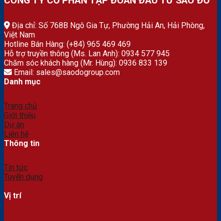
CÔNG TY CỔ PHẦN TẬP ĐOÀN ĐẦU TƯ SAO ĐỎ
Địa chỉ: Số 768B Ngô Gia Tự, Phường Hải An, Hải Phòng,
Việt Nam
Hotline Bán Hàng: (+84) 965 469 469
Hỗ trợ truyền thông (Ms. Lan Anh): 0934 577 945
Chăm sóc khách hàng (Mr. Hùng): 0936 833 139
Email: sales@saodogroup.com
Danh mục
Trang chủ
Giới thiệu
Dự án
Liên hệ
Thông tin
Tin tức
Tuyển dụng
Vị trí