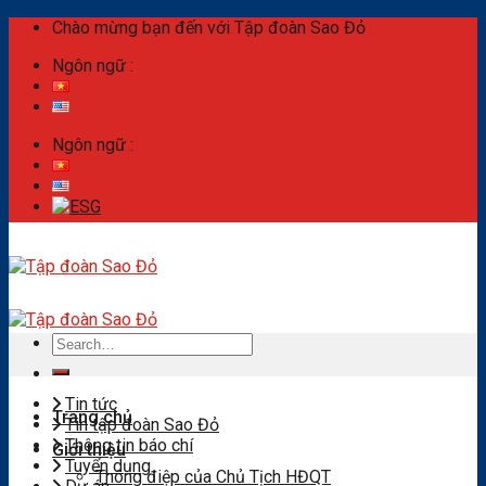
Skip
Chào mừng bạn đến với Tập đoàn Sao Đỏ
to
Ngôn ngữ :
content
Ngôn ngữ :
Search
for:
Tin tức
Trang chủ
Tin tập đoàn Sao Đỏ
Thông tin báo chí
Giới thiệu
Tuyển dụng
Thông điệp của Chủ Tịch HĐQT