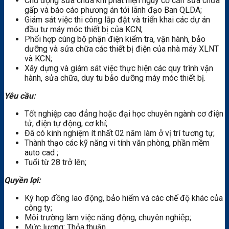
Chủ động sửa chữa khi phát hiện nguy cơ cần sửa chữa
gấp và báo cáo phương án tới lãnh đạo Ban QLDA;
Giám sát việc thi công lắp đặt và triển khai các dự án
đầu tư máy móc thiết bị của KCN;
Phối hợp cùng bộ phận điện kiểm tra, vận hành, bảo
dưỡng và sửa chữa các thiết bị điện của nhà máy XLNT
và KCN;
Xây dựng và giám sát việc thực hiện các quy trình vận
hành, sửa chữa, duy tu bảo dưỡng máy móc thiết bị.
Yêu cầu:
Tốt nghiệp cao đẳng hoặc đại học chuyên ngành cơ điện
tử, điện tự động, cơ khí;
Đã có kinh nghiệm ít nhất 02 năm làm ở vị trí tương tự;
Thành thạo các kỹ năng vi tính văn phòng, phần mềm
auto cad ;
Tuổi từ 28 trở lên;
Quyền lợi:
Ký hợp đồng lao động, bảo hiểm và các chế độ khác của
công ty;
Môi trường làm việc năng động, chuyên nghiệp;
Mức lương: Thỏa thuận.