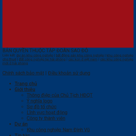
BẢN QUYỀN THUỘC TẬP ĐOÀN SAO ĐỎ
Liên kết:
dự án khu công nghiệp
|
bất động sản khu công nghiệp
|
khu công nghiệp
cho thuê
|
đất công nghiệp tại hải phòng
|
các kcn ở việt nam
|
các khu công nghiệp
mới ở hải phòng
Chính sách bảo mật
|
Điều khoản sử dụng
Trang chủ
Giới thiệu
Thông điệp của Chủ Tịch HĐQT
Ý nghĩa logo
Sơ đồ tổ chức
Lĩnh vực hoạt động
Công ty thành viên
Dự án
Khu công nghiệp Nam Đình Vũ
Tin tức